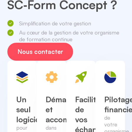
SC‑Form Concept ?​
Simplification de votre gestion
Au cœur de la gestion de votre organisme
de formation continue
Nous contacter
Un
Pilotag
Facilitation
Dématérialisation
seul
financi
de
et
de
logiciel
vos
accompagnement
votre
pour
dans
échanges
organisme