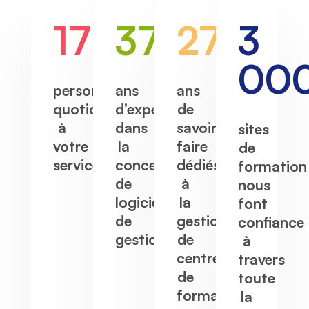
17
37
27
3
00
personnes
ans
ans
quotidiennement
d’expérience
de
à
dans
savoir-
sites
votre
la
faire
de
service
conception
dédiés
formation
de
à
nous
logiciels
la
font
de
gestion
confiance
gestion
de
à
centres
travers
de
toute
formation
la