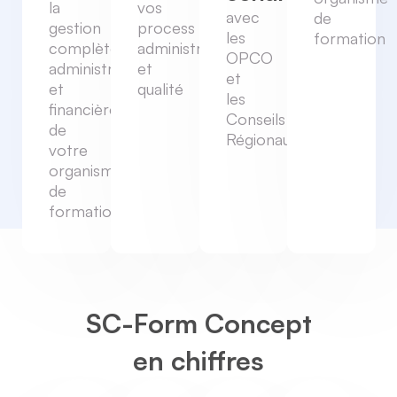
la
vos
avec
de
gestion
process
les
formation
complète
administratifs
OPCO
administrative
et
et
et
qualité
les
financière
Conseils
de
Régionaux
votre
organisme
de
formation
SC-Form Concept
en chiffres