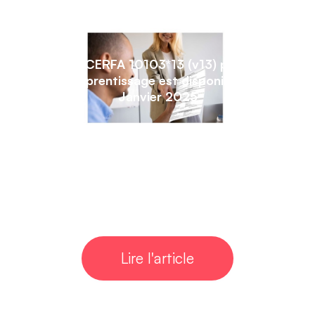
Le CERFA 10103*13 (v13) pour
l’apprentissage est disponible !
Janvier 2025
Lire l'article