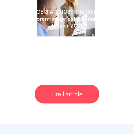
Le CERFA 10103*13 (v13) pour
l’apprentissage est disponible !
Janvier 2025
Lire l'article