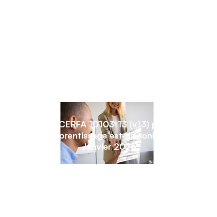
Le CERFA 10103*13 (v13) pour
l’apprentissage est disponible !
Janvier 2025